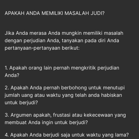
APAKAH ANDA MEMILIKI MASALAH JUDI?
Jika Anda merasa Anda mungkin memiliki masalah
dengan perjudian Anda, tanyakan pada diri Anda
pertanyaan-pertanyaan berikut:
1. Apakah orang lain pernah mengkritik perjudian
Anda?
2. Apakah Anda pernah berbohong untuk menutupi
jumlah uang atau waktu yang telah anda habiskan
untuk berjudi?
3. Argumen apakah, frustasi atau kekecewaan yang
membuat Anda ingin untuk berjudi?
4. Apakah Anda berjudi saja untuk waktu yang lama?