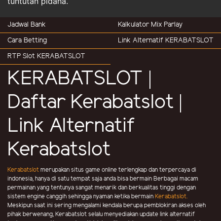
tuntutan pidana.
Jadwal Bank
Kalkulator Mix Parlay
Cara Betting
Link Alternatif KERABATSLOT
RTP Slot KERABATSLOT
KERABATSLOT |
Daftar Kerabatslot |
Link Alternatif
Kerabatslot
Kerabatslot
merupakan situs game online terlengkap dan terpercaya di
indonesia, hanya di satu tempat saja anda bisa bermain Berbagai macam
permainan yang tentunya sangat menarik dan berkualitas tinggi dengan
sistem engine canggih sehingga nyaman ketika bermain
Kerabatslot.
Meskipun saat ini sering mengalami kendala berupa pemblokiran akses oleh
pihak berwenang, Kerabatslot selalu menyediakan update link alternatif