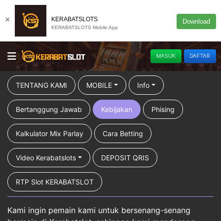
×
KERABATSLOTS
Download
KERABATSLOTS Mobile App
MASUK
DAFTAR
TENTANG KAMI
MOBILE
Info
Bertanggung Jawab
Kebijakan
Phising
Kalkulator Mix Parlay
Cara Betting
Video Kerabatslots
DEPOSIT QRIS
RTP Slot KERABATSLOT
Kami ingin pemain kami untuk bersenang-senang