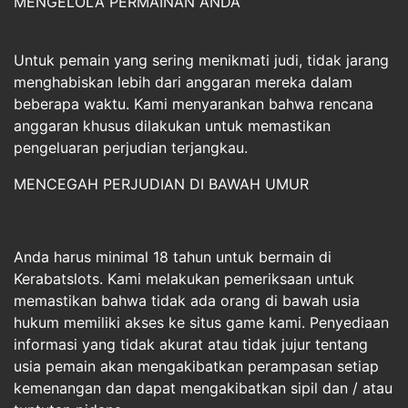
MENGELOLA PERMAINAN ANDA
Untuk pemain yang sering menikmati judi, tidak jarang
menghabiskan lebih dari anggaran mereka dalam
beberapa waktu. Kami menyarankan bahwa rencana
anggaran khusus dilakukan untuk memastikan
pengeluaran perjudian terjangkau.
MENCEGAH PERJUDIAN DI BAWAH UMUR
Anda harus minimal 18 tahun untuk bermain di
Kerabatslots. Kami melakukan pemeriksaan untuk
memastikan bahwa tidak ada orang di bawah usia
hukum memiliki akses ke situs game kami. Penyediaan
informasi yang tidak akurat atau tidak jujur tentang
usia pemain akan mengakibatkan perampasan setiap
kemenangan dan dapat mengakibatkan sipil dan / atau