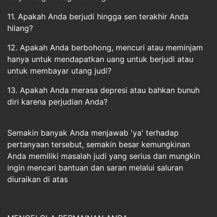
11. Apakah Anda berjudi hingga sen terakhir Anda
hilang?
12. Apakah Anda berbohong, mencuri atau meminjam
hanya untuk mendapatkan uang untuk berjudi atau
untuk membayar utang judi?
13. Apakah Anda merasa depresi atau bahkan bunuh
diri karena perjudian Anda?
Semakin banyak Anda menjawab 'ya' terhadap
pertanyaan tersebut, semakin besar kemungkinan
Anda memiliki masalah judi yang serius dan mungkin
ingin mencari bantuan dan saran melalui saluran
diuraikan di atas